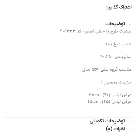
اشتراک گذاری:
توضیحات
تیشرت طرح یا «علی اصغر» کد 901333
جنس : نخ پنبه
سایزبندی : 40.45
مناسب گروه سنی 2تا5 سال
جزییات محصول :
عرض لباس (40) : 31cm
عرض لباس (45) : 45cm
توضیحات تکمیلی
نظرات (0)