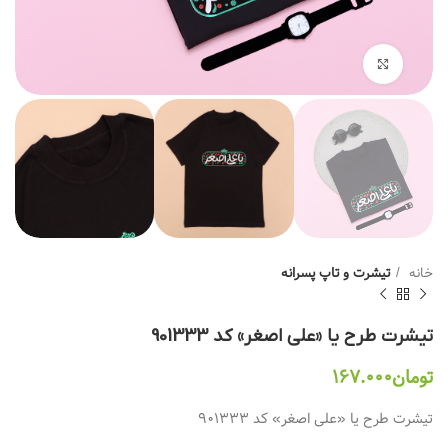
بزرگنمایی تصویر
خانه
تیشرت و تاپ پسرانه
تیشرت طرح یا «علی اصغر» کد 901333
تومان
۱۶۷.۰۰۰
تیشرت طرح یا «علی اصغر» کد 901333