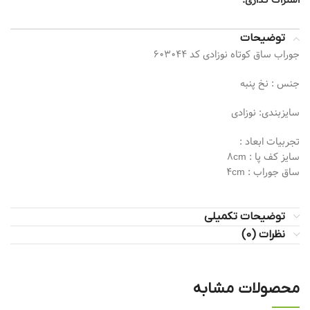
اشتراک گذاری:
توضیحات
جوراب ساق کوتاه نوزادی کد 603044
جنس : نخ پنبه
سایزبندی: نوزادی
تجربیات ابعاد :
سایز کف پا : 8cm
ساق جوراب : 4cm
توضیحات تکمیلی
نظرات (0)
محصولات مشابه