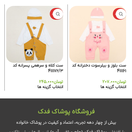
ناموجود
ناموجود
ست بلوز و بیلرسوت دخترانه کد
ست کلاه و سرهمی پسرانه کد
411172/3
411161
تومان
۲۰۷.۰۰۰
تومان
۲۴۵.۰۰۰
انتخاب گزینه ها
انتخاب گزینه ها
فروشگاه پوشاک فدک
بیش از چهار دهه تجربه، اعتماد و کیفیت در پوشاک خانواده
با افتخار،
پوشاک فدک (حاج مرتضی آمره)
از سال‌ها پیش تاکنون،