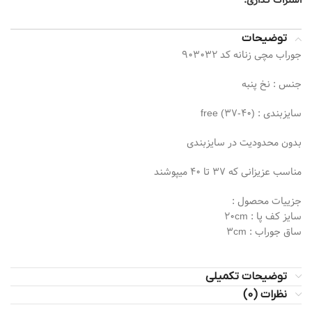
اشتراک گذاری:
توضیحات
جوراب مچی زنانه کد 903032
جنس : نخ پنبه
سایزبندی : free (37-40)
بدون محدودیت در سایزبندی
مناسب عزیزانی که 37 تا 40 میپوشند
جزییات محصول :
سایز کف پا : 20cm
ساق جوراب : 3cm
توضیحات تکمیلی
نظرات (0)