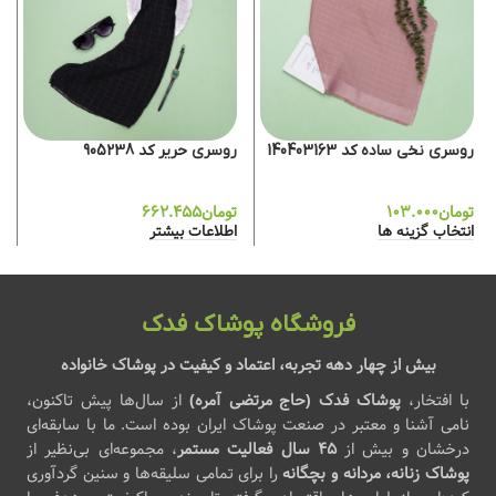
روسری نخی ساده کد 140403163
روسری حریر کد 905238
تومان
۱۰۳.۰۰۰
تومان
۶۶۲.۴۵۵
انتخاب گزینه ها
اطلاعات بیشتر
فروشگاه پوشاک فدک
بیش از چهار دهه تجربه، اعتماد و کیفیت در پوشاک خانواده
با افتخار،
پوشاک فدک (حاج مرتضی آمره)
از سال‌ها پیش تاکنون،
نامی آشنا و معتبر در صنعت پوشاک ایران بوده است. ما با سابقه‌ای
درخشان و بیش از
۴۵ سال فعالیت مستمر
، مجموعه‌ای بی‌نظیر از
پوشاک زنانه، مردانه و بچگانه
را برای تمامی سلیقه‌ها و سنین گردآوری