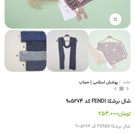
بزرگنمایی تصویر
خانه
پوشش اسلامی | حجاب
شال برشکا FENDI کد 905274
تومان
۲۵۳.۰۰۰
شال برشکا FENDI کد 905274