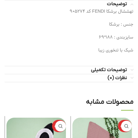
توضیحات
تهششال برشکا FENDI کد 905274
جنس : برشکا
سایزبندی : 188*69
شیک با تنخوری زیبا
توضیحات تکمیلی
نظرات (0)
محصولات مشابه
ناموجود
ناموجود