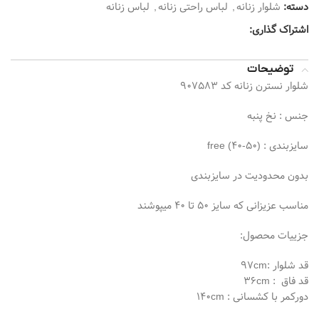
دسته:
شلوار زنانه
,
لباس راحتی زنانه
,
لباس زنانه
اشتراک گذاری:
توضیحات
شلوار نسترن زنانه کد 907583
جنس : نخ پنبه
سایزبندی : free (40-50)
بدون محدودیت در سایزبندی
مناسب عزیزانی که سایز 50 تا 40 میپوشند
جزییات محصول:
قد شلوار :97cm
قد فاق ‌ : 36cm
دورکمر با کشسانی : 140cm