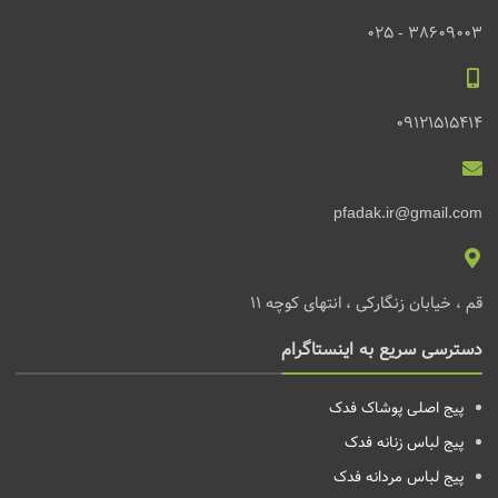
38609003 - 025
09121515414
pfadak.ir@gmail.com
قم ، خیابان زنگارکی ، انتهای کوچه 11
دسترسی سریع به اینستاگرام
پیج اصلی پوشاک فدک
پیج لباس زنانه
فدک
پیج لباس مردانه
فدک