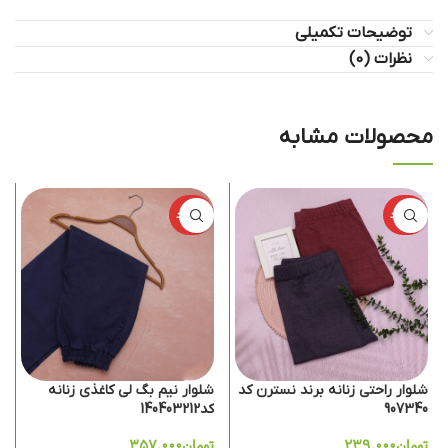
توضیحات تکمیلی
نظرات (0)
محصولات مشابه
ناموجود
ناموجود
شلوار راحتی زنانه برند نسترن کد
شلوار نیم بگ لی کاغذی زنانه
907340
کد140403212
تومان
۲۳۹.۰۰۰
تومان
۳۵۷.۰۰۰