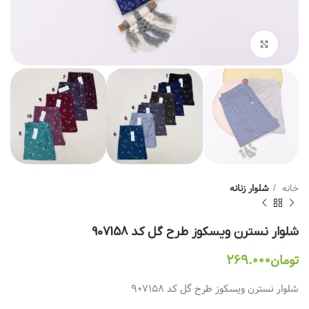
بزرگنمایی تصویر
خانه
شلوار زنانه
شلوار نسترن ویسکوز طرح گل کد 907158
تومان
۲۶۹.۰۰۰
شلوار نسترن ویسکوز طرح گل کد 907158