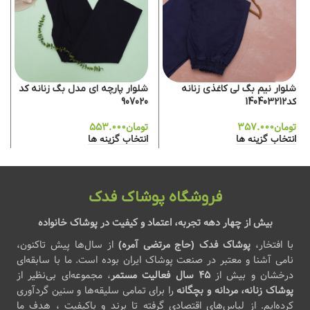
شلوار نیم بگ لی کاغذی زنانه
شلوار پارچه ای مدل بگ زنانه کد
کد140403212
907020
تومان
۳۵۷.۰۰۰
تومان
۵۵۳.۰۰۰
انتخاب گزینه ها
انتخاب گزینه ها
فروشگاه پوشاک فدک
بیش از چهار دهه تجربه، اعتماد و کیفیت در پوشاک خانواده
با افتخار،
پوشاک فدک (حاج مرتضی آمره)
از سال‌ها پیش تاکنون،
نامی آشنا و معتبر در صنعت پوشاک ایران بوده است. ما با سابقه‌ای
درخشان و بیش از
۴۵ سال فعالیت مستمر
، مجموعه‌ای بی‌نظیر از
پوشاک زنانه، مردانه و بچگانه
را برای تمامی سلیقه‌ها و سنین گردآوری
کرده‌ایم. از لباس‌های اقتصادی گرفته تا برند و باکیفیت ، هدف ما