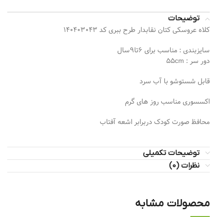
توضیحات
کلاه عروسکی کتان نقابدار طرح ببری کد 140403043
سایزبندی : مناسب برای 6تا9سال
دور سر : 55cm
قابل شستوشو با آب سرد
اکسسوری مناسب روز های گرم
محافظ صورت کودک دربرابر اشعه آفتاب
توضیحات تکمیلی
نظرات (0)
محصولات مشابه